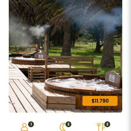
$11.790
1
2
2