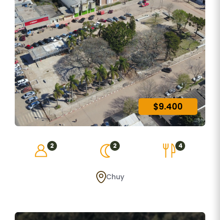
$9.400
2
2
4
Chuy