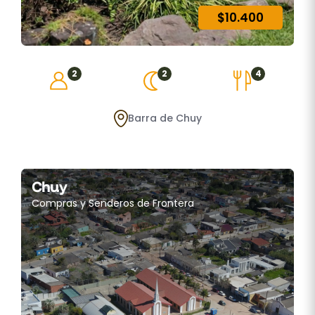
$10.400
2
2
4
Barra de Chuy
Chuy
Compras y Senderos de Frontera