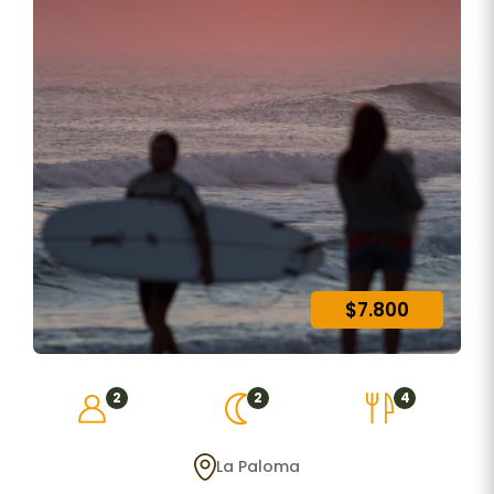
$7.800
2
2
4
La Paloma