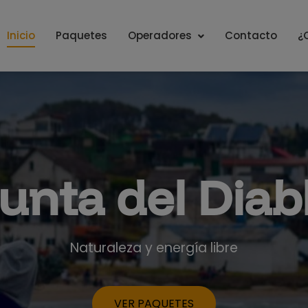
Inicio
Paquetes
Operadores
Contacto
¿
enturas, Rela
unta del Diab
La Paloma
Océano
Naturaleza y energía libre
Relax con brisa de mar
Naturaleza en movimiento
VER PAQUETES
VER PAQUETES