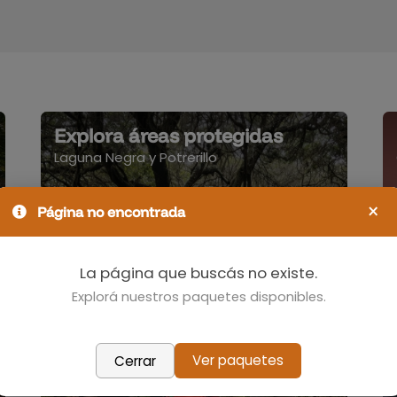
Explora áreas protegidas
Laguna Negra y Potrerillo
×
Página no encontrada
La página que buscás no existe.
Explorá nuestros paquetes disponibles.
Ver paquetes
Cerrar