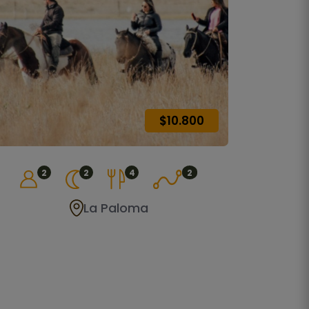
$10.800
2
2
4
2
La Paloma