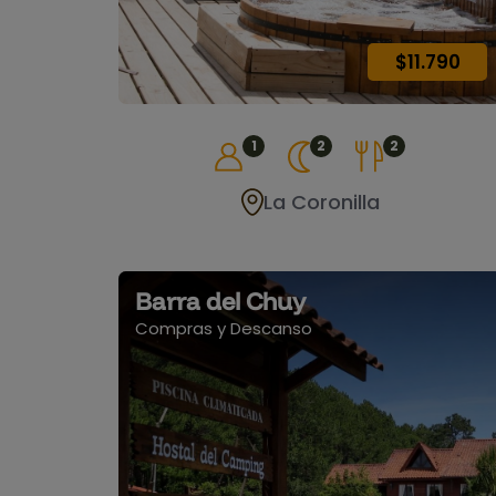
$11.790
1
2
2
La Coronilla
Barra del Chuy
Compras y Descanso