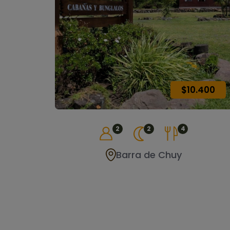
$10.400
2
2
4
Barra de Chuy