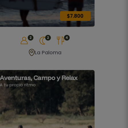
$7.800
2
2
4
La Paloma
Aventuras, Campo y Relax
A tu propio ritmo