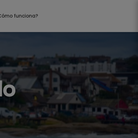
Cómo funciona?
x y
lo