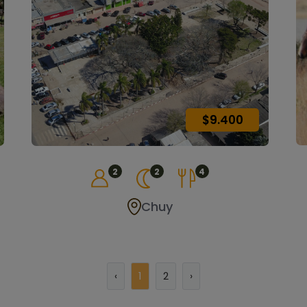
$9.400
2
2
4
Chuy
‹
1
2
›