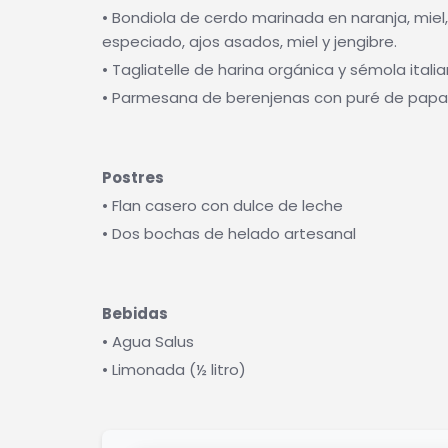
• Bondiola de cerdo marinada en naranja, miel
especiado, ajos asados, miel y jengibre.
• Tagliatelle de harina orgánica y sémola itali
• Parmesana de berenjenas con puré de papas
Postres
• Flan casero con dulce de leche
• Dos bochas de helado artesanal
Bebidas
• Agua Salus
• Limonada (½ litro)