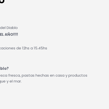
del Diablo
L AÑO!!!!
caciones de 12hs a 15.45hs
ablo?
sca fresca, pastas hechas en casa y productos
que y el mar.