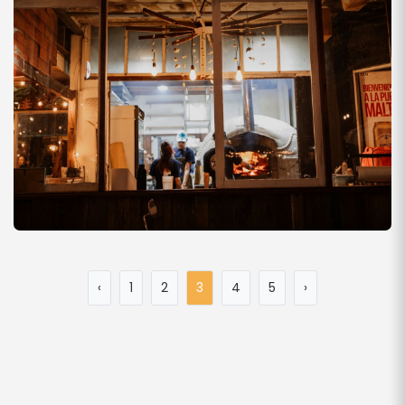
‹
1
2
3
4
5
›